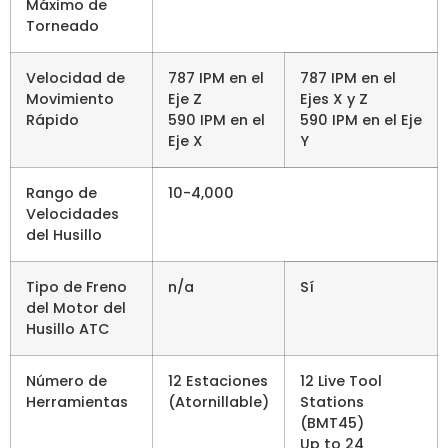
Máximo de
Torneado
Velocidad de
787 IPM en el
787 IPM en el
Movimiento
Eje Z
Ejes X y Z
Rápido
590 IPM en el
590 IPM en el Eje
Eje X
Y
Rango de
10-4,000
Velocidades
del Husillo
Tipo de Freno
n/a
Sí
del Motor del
Husillo ATC
Número de
12 Estaciones
12 Live Tool
Herramientas
(Atornillable)
Stations
(BMT45)
Up to 24